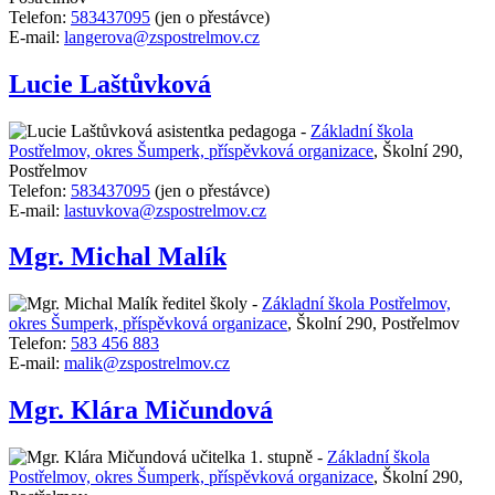
Telefon:
583437095
(jen o přestávce)
E-mail:
langerova@zspostrelmov.cz
Lucie Laštůvková
asistentka pedagoga -
Základní škola
Postřelmov, okres Šumperk, příspěvková organizace
,
Školní 290,
Postřelmov
Telefon:
583437095
(jen o přestávce)
E-mail:
lastuvkova@zspostrelmov.cz
Mgr. Michal Malík
ředitel školy -
Základní škola Postřelmov,
okres Šumperk, příspěvková organizace
,
Školní 290, Postřelmov
Telefon:
583 456 883
E-mail:
malik@zspostrelmov.cz
Mgr. Klára Mičundová
učitelka 1. stupně -
Základní škola
Postřelmov, okres Šumperk, příspěvková organizace
,
Školní 290,