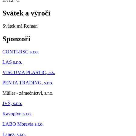
27/12 °C
Svátek a výročí
Svátek má
Roman
Sponzoři
CONTI-RSC s.r.o.
LAS s.r.o.
VISCUMA PLASTIC, a.s.
PENTA TRADING, s.r.o.
Müller - zámečnictví, s.r.o.
JVŠ, s.r.o.
Kavoplyn s.r.o.
LABO Moravia s.r.o.
Lanez, s.r.o.