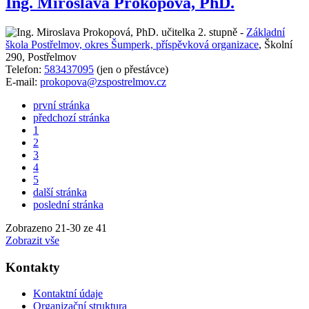
Ing. Miroslava Prokopová, PhD.
učitelka 2. stupně -
Základní
škola Postřelmov, okres Šumperk, příspěvková organizace
,
Školní
290, Postřelmov
Telefon:
583437095
(jen o přestávce)
E-mail:
prokopova@zspostrelmov.cz
první stránka
předchozí stránka
1
2
3
4
5
další stránka
poslední stránka
Zobrazeno
21
-
30
ze 41
Zobrazit vše
Kontakty
Kontaktní údaje
Organizační struktura