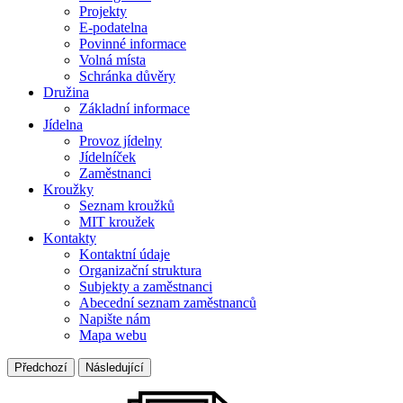
Projekty
E-podatelna
Povinné informace
Volná místa
Schránka důvěry
Družina
Základní informace
Jídelna
Provoz jídelny
Jídelníček
Zaměstnanci
Kroužky
Seznam kroužků
MIT kroužek
Kontakty
Kontaktní údaje
Organizační struktura
Subjekty a zaměstnanci
Abecední seznam zaměstnanců
Napište nám
Mapa webu
Předchozí
Následující