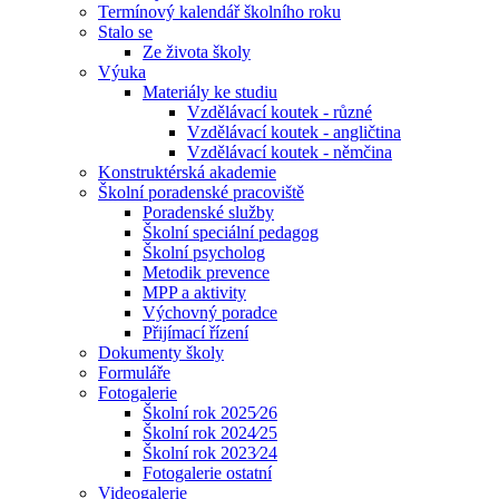
Termínový kalendář školního roku
Stalo se
Ze života školy
Výuka
Materiály ke studiu
Vzdělávací koutek - různé
Vzdělávací koutek - angličtina
Vzdělávací koutek - němčina
Konstruktérská akademie
Školní poradenské pracoviště
Poradenské služby
Školní speciální pedagog
Školní psycholog
Metodik prevence
MPP a aktivity
Výchovný poradce
Přijímací řízení
Dokumenty školy
Formuláře
Fotogalerie
Školní rok 2025⁄26
Školní rok 2024⁄25
Školní rok 2023⁄24
Fotogalerie ostatní
Videogalerie