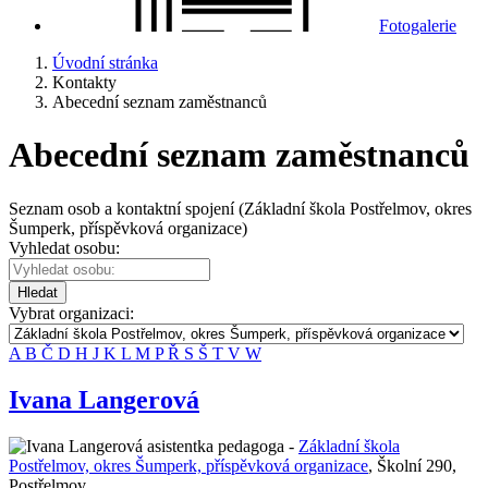
Fotogalerie
Úvodní stránka
Kontakty
Abecední seznam zaměstnanců
Abecední seznam zaměstnanců
Seznam osob a kontaktní spojení (Základní škola Postřelmov, okres
Šumperk, příspěvková organizace)
Vyhledat osobu:
Hledat
Vybrat organizaci:
A
B
Č
D
H
J
K
L
M
P
Ř
S
Š
T
V
W
Ivana Langerová
asistentka pedagoga -
Základní škola
Postřelmov, okres Šumperk, příspěvková organizace
,
Školní 290,
Postřelmov