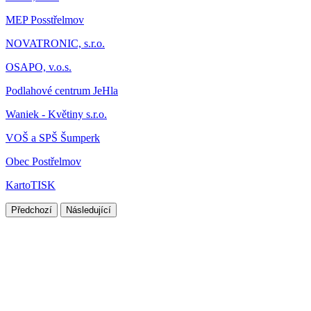
MEP Posstřelmov
NOVATRONIC, s.r.o.
OSAPO, v.o.s.
Podlahové centrum JeHla
Waniek - Květiny s.r.o.
VOŠ a SPŠ Šumperk
Obec Postřelmov
KartoTISK
Předchozí
Následující