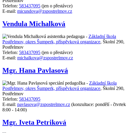
Postřelmov
Telefon:
583437095
(jen o přestávce)
E-mail:
micundova@zspostrelmov.cz
Vendula Michalková
asistentka pedagoga -
Základní škola
Postřelmov, okres Šumperk, příspěvková organizace
,
Školní 290,
Postřelmov
Telefon:
583437095
(jen o přestávce)
E-mail:
michalkova@zspostrelmov.cz
Mgr. Hana Pavlasová
speciání pedagožka -
Základní škola
Postřelmov, okres Šumperk, příspěvková organizace
,
Školní 290,
Postřelmov
Telefon:
583437095
E-mail:
pavlasova@zspostrelmov.cz
(konzultace: pondělí - čtvrtek
8:00 - 14:00)
Mgr. Iveta Petriková