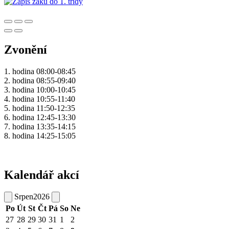
Zvonění
1. hodina 08:00-08:45
2. hodina 08:55-09:40
3. hodina 10:00-10:45
4. hodina 10:55-11:40
5. hodina 11:50-12:35
6. hodina 12:45-13:30
7. hodina 13:35-14:15
8. hodina 14:25-15:05
Kalendář akcí
Srpen
2026
Po
Út
St
Čt
Pá
So
Ne
27
28
29
30
31
1
2