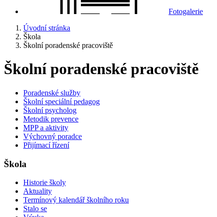
Fotogalerie
Úvodní stránka
Škola
Školní poradenské pracoviště
Školní poradenské pracoviště
Poradenské služby
Školní speciální pedagog
Školní psycholog
Metodik prevence
MPP a aktivity
Výchovný poradce
Přijímací řízení
Škola
Historie školy
Aktuality
Termínový kalendář školního roku
Stalo se