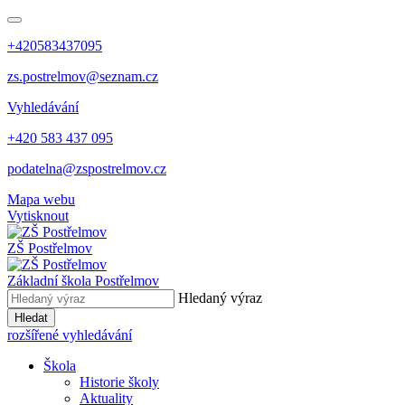
+420583437095
zs.postrelmov@seznam.cz
Vyhledávání
+420 583 437 095
podatelna@zspostrelmov.cz
Mapa webu
Vytisknout
ZŠ Postřelmov
Základní škola Postřelmov
Hledaný výraz
Hledat
rozšířené vyhledávání
Škola
Historie školy
Aktuality