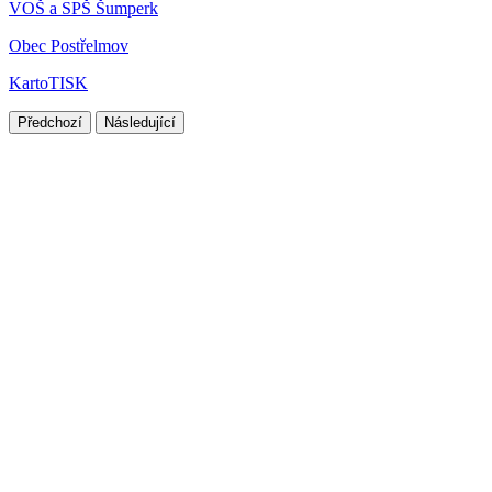
VOŠ a SPŠ Šumperk
Obec Postřelmov
KartoTISK
Předchozí
Následující