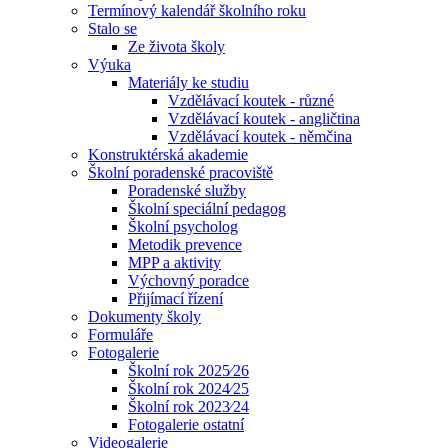
Termínový kalendář školního roku
Stalo se
Ze života školy
Výuka
Materiály ke studiu
Vzdělávací koutek - různé
Vzdělávací koutek - angličtina
Vzdělávací koutek - němčina
Konstruktérská akademie
Školní poradenské pracoviště
Poradenské služby
Školní speciální pedagog
Školní psycholog
Metodik prevence
MPP a aktivity
Výchovný poradce
Přijímací řízení
Dokumenty školy
Formuláře
Fotogalerie
Školní rok 2025⁄26
Školní rok 2024⁄25
Školní rok 2023⁄24
Fotogalerie ostatní
Videogalerie