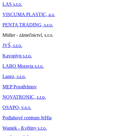
LAS s.r.o.
VISCUMA PLASTIC, a.s.
PENTA TRADING, s.r.o.
Müller - zámečnictví, s.r.o.
JVŠ, s.r.o.
Kavoplyn s.r.o.
LABO Moravia s.r.o.
Lanez, s.r.o.
MEP Posstřelmov
NOVATRONIC, s.r.o.
OSAPO, v.o.s.
Podlahové centrum JeHla
Waniek - Květiny s.r.o.