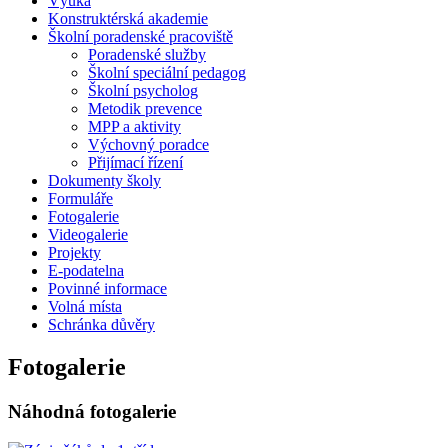
Výuka
Konstruktérská akademie
Školní poradenské pracoviště
Poradenské služby
Školní speciální pedagog
Školní psycholog
Metodik prevence
MPP a aktivity
Výchovný poradce
Přijímací řízení
Dokumenty školy
Formuláře
Fotogalerie
Videogalerie
Projekty
E-podatelna
Povinné informace
Volná místa
Schránka důvěry
Fotogalerie
Náhodná fotogalerie