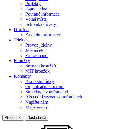
Projekty
E-podatelna
Povinné informace
Volná místa
Schránka důvěry
Družina
Základní informace
Jídelna
Provoz jídelny
Jídelníček
Zaměstnanci
Kroužky
Seznam kroužků
MIT kroužek
Kontakty
Kontaktní údaje
Organizační struktura
Subjekty a zaměstnanci
Abecední seznam zaměstnanců
Napište nám
Mapa webu
Předchozí
Následující