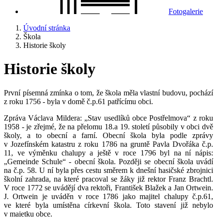
Fotogalerie
Úvodní stránka
Škola
Historie školy
Historie školy
První písemná zmínka o tom, že škola měla vlastní budovu, pochází
z roku 1756 - byla v domě č.p.61 patřícímu obci.
Zpráva Václava Mildera: „Stav usedlíků obce Postřelmova“ z roku
1958 - je zřejmé, že na přelomu 18.a 19. století působily v obci dvě
školy, a to obecní a farní. Obecní škola byla podle zprávy
v Jozefínském katastru z roku 1786 na gruntě Pavla Dvořáka č.p.
11, ve výměnku chalupy a ještě v roce 1796 byl na ní nápis:
„Gemeinde Schule“ - obecní škola. Později se obecní škola uvádí
na č.p. 58. U ní byla přes cestu směrem k dnešní hasičské zbrojnici
školní zahrada, na které pracoval se žáky již rektor Franz Brachtl.
V roce 1772 se uvádějí dva rektoři, František Blažek a Jan Ortwein.
J. Ortwein je uváděn v roce 1786 jako majitel chalupy č.p.61,
ve které byla umístěna církevní škola. Toto stavení již nebylo
v majetku obce.