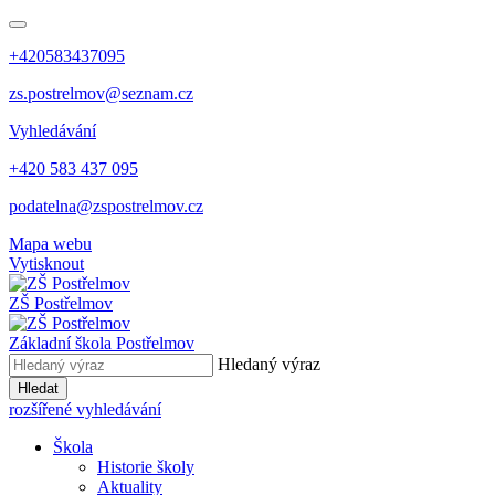
+420583437095
zs.postrelmov@seznam.cz
Vyhledávání
+420 583 437 095
podatelna@zspostrelmov.cz
Mapa webu
Vytisknout
ZŠ Postřelmov
Základní škola Postřelmov
Hledaný výraz
Hledat
rozšířené vyhledávání
Škola
Historie školy
Aktuality