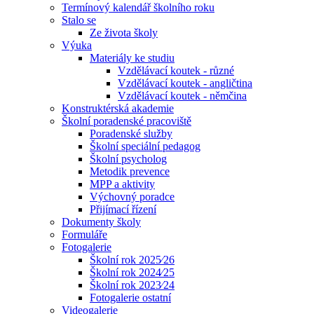
Termínový kalendář školního roku
Stalo se
Ze života školy
Výuka
Materiály ke studiu
Vzdělávací koutek - různé
Vzdělávací koutek - angličtina
Vzdělávací koutek - němčina
Konstruktérská akademie
Školní poradenské pracoviště
Poradenské služby
Školní speciální pedagog
Školní psycholog
Metodik prevence
MPP a aktivity
Výchovný poradce
Přijímací řízení
Dokumenty školy
Formuláře
Fotogalerie
Školní rok 2025⁄26
Školní rok 2024⁄25
Školní rok 2023⁄24
Fotogalerie ostatní
Videogalerie