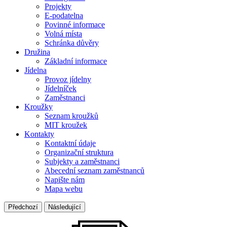
Projekty
E-podatelna
Povinné informace
Volná místa
Schránka důvěry
Družina
Základní informace
Jídelna
Provoz jídelny
Jídelníček
Zaměstnanci
Kroužky
Seznam kroužků
MIT kroužek
Kontakty
Kontaktní údaje
Organizační struktura
Subjekty a zaměstnanci
Abecední seznam zaměstnanců
Napište nám
Mapa webu
Předchozí
Následující