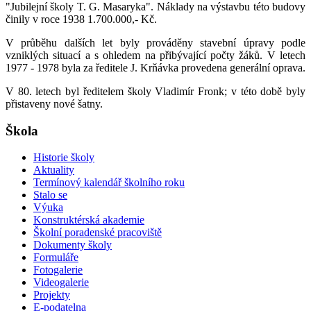
"Jubilejní školy T. G. Masaryka". Náklady na výstavbu této budovy
činily v roce 1938 1.700.000,- Kč.
V průběhu dalších let byly prováděny stavební úpravy podle
vzniklých situací a s ohledem na přibývající počty žáků. V letech
1977 - 1978 byla za ředitele J. Krňávka provedena generální oprava.
V 80. letech byl ředitelem školy Vladimír Fronk; v této době byly
přistaveny nové šatny.
Škola
Historie školy
Aktuality
Termínový kalendář školního roku
Stalo se
Výuka
Konstruktérská akademie
Školní poradenské pracoviště
Dokumenty školy
Formuláře
Fotogalerie
Videogalerie
Projekty
E-podatelna