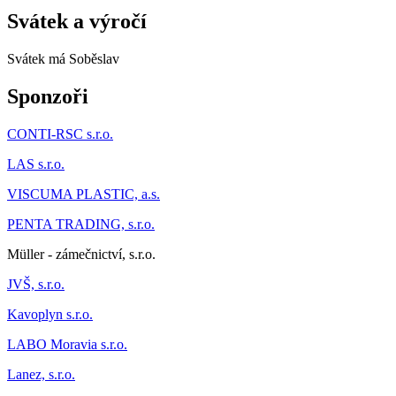
Svátek a výročí
Svátek má
Soběslav
Sponzoři
CONTI-RSC s.r.o.
LAS s.r.o.
VISCUMA PLASTIC, a.s.
PENTA TRADING, s.r.o.
Müller - zámečnictví, s.r.o.
JVŠ, s.r.o.
Kavoplyn s.r.o.
LABO Moravia s.r.o.
Lanez, s.r.o.