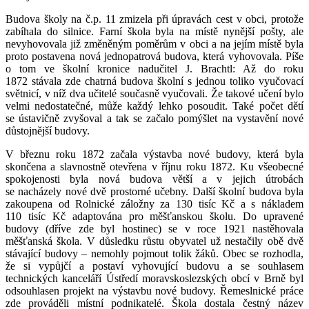
Budova školy na č.p. 11 zmizela při úpravách cest v obci, protože
zabíhala do silnice. Farní škola byla na místě nynější pošty, ale
nevyhovovala již změněným poměrům v obci a na jejím místě byla
proto postavena nová jednopatrová budova, která vyhovovala. Píše
o tom ve školní kronice nadučitel J. Brachtl: Až do roku
1872 stávala zde chatrná budova školní s jednou toliko vyučovací
světnicí, v níž dva učitelé současně vyučovali. Že takové učení bylo
velmi nedostatečné, může každý lehko posoudit. Také počet dětí
se ústavičně zvyšoval a tak se začalo pomýšlet na vystavění nové
důstojnější budovy.
V březnu roku 1872 začala výstavba nové budovy, která byla
skončena a slavnostně otevřena v říjnu roku 1872. Ku všeobecné
spokojenosti byla nová budova větší a v jejich útrobách
se nacházely nové dvě prostorné učebny. Další školní budova byla
zakoupena od Rolnické záložny za 130 tisíc Kč a s nákladem
110 tisíc Kč adaptována pro měšťanskou školu. Do upravené
budovy (dříve zde byl hostinec) se v roce 1921 nastěhovala
měšťanská škola. V důsledku růstu obyvatel už nestačily obě dvě
stávající budovy – nemohly pojmout tolik žáků. Obec se rozhodla,
že si vypůjčí a postaví vyhovující budovu a se souhlasem
technických kanceláří Ústředí moravskoslezských obcí v Brně byl
odsouhlasen projekt na výstavbu nové budovy. Řemeslnické práce
zde prováděli místní podnikatelé. Škola dostala čestný název