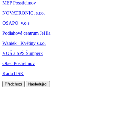
MEP Posstřelmov
NOVATRONIC, s.r.o.
OSAPO, v.o.s.
Podlahové centrum JeHla
Waniek - Květiny s.r.o.
VOŠ a SPŠ Šumperk
Obec Postřelmov
KartoTISK
Předchozí
Následující