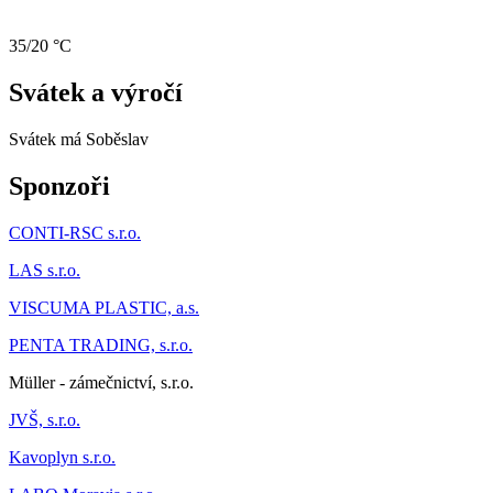
35/20 °C
Svátek a výročí
Svátek má
Soběslav
Sponzoři
CONTI-RSC s.r.o.
LAS s.r.o.
VISCUMA PLASTIC, a.s.
PENTA TRADING, s.r.o.
Müller - zámečnictví, s.r.o.
JVŠ, s.r.o.
Kavoplyn s.r.o.