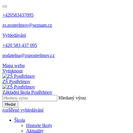
+420583437095
zs.postrelmov@seznam.cz
Vyhledávání
+420 583 437 095
podatelna@zspostrelmov.cz
Mapa webu
Vytisknout
ZŠ Postřelmov
Základní škola Postřelmov
Hledaný výraz
Hledat
rozšířené vyhledávání
Škola
Historie školy
Aktuality