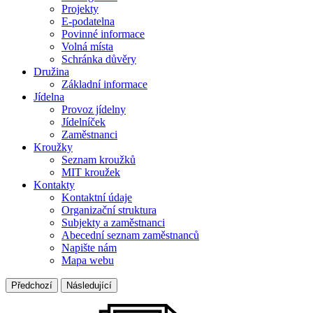
Projekty
E-podatelna
Povinné informace
Volná místa
Schránka důvěry
Družina
Základní informace
Jídelna
Provoz jídelny
Jídelníček
Zaměstnanci
Kroužky
Seznam kroužků
MIT kroužek
Kontakty
Kontaktní údaje
Organizační struktura
Subjekty a zaměstnanci
Abecední seznam zaměstnanců
Napište nám
Mapa webu
Předchozí
Následující