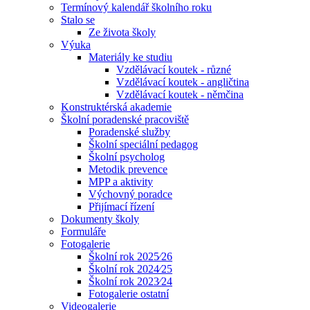
Termínový kalendář školního roku
Stalo se
Ze života školy
Výuka
Materiály ke studiu
Vzdělávací koutek - různé
Vzdělávací koutek - angličtina
Vzdělávací koutek - němčina
Konstruktérská akademie
Školní poradenské pracoviště
Poradenské služby
Školní speciální pedagog
Školní psycholog
Metodik prevence
MPP a aktivity
Výchovný poradce
Přijímací řízení
Dokumenty školy
Formuláře
Fotogalerie
Školní rok 2025⁄26
Školní rok 2024⁄25
Školní rok 2023⁄24
Fotogalerie ostatní
Videogalerie