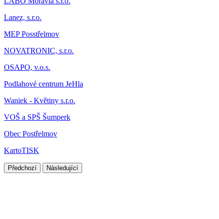
LABO Moravia s.r.o.
Lanez, s.r.o.
MEP Posstřelmov
NOVATRONIC, s.r.o.
OSAPO, v.o.s.
Podlahové centrum JeHla
Waniek - Květiny s.r.o.
VOŠ a SPŠ Šumperk
Obec Postřelmov
KartoTISK
Předchozí
Následující