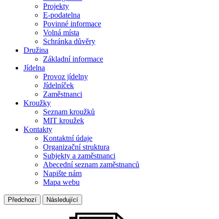
Projekty
E-podatelna
Povinné informace
Volná místa
Schránka důvěry
Družina
Základní informace
Jídelna
Provoz jídelny
Jídelníček
Zaměstnanci
Kroužky
Seznam kroužků
MIT kroužek
Kontakty
Kontaktní údaje
Organizační struktura
Subjekty a zaměstnanci
Abecední seznam zaměstnanců
Napište nám
Mapa webu
Předchozí
Následující