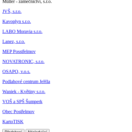
Müller - zámečnictví, s.r.o.
JVŠ, s.r.o.
Kavoplyn s.r.o.
LABO Moravia s.r.o.
Lanez, s.r.o.
MEP Posstřelmov
NOVATRONIC, s.r.o.
OSAPO, v.o.s.
Podlahové centrum JeHla
Waniek - Květiny s.r.o.
VOŠ a SPŠ Šumperk
Obec Postřelmov
KartoTISK