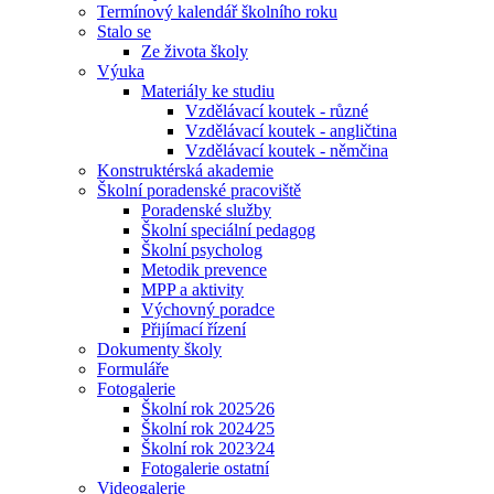
Termínový kalendář školního roku
Stalo se
Ze života školy
Výuka
Materiály ke studiu
Vzdělávací koutek - různé
Vzdělávací koutek - angličtina
Vzdělávací koutek - němčina
Konstruktérská akademie
Školní poradenské pracoviště
Poradenské služby
Školní speciální pedagog
Školní psycholog
Metodik prevence
MPP a aktivity
Výchovný poradce
Přijímací řízení
Dokumenty školy
Formuláře
Fotogalerie
Školní rok 2025⁄26
Školní rok 2024⁄25
Školní rok 2023⁄24
Fotogalerie ostatní
Videogalerie