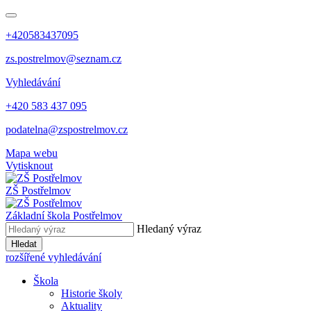
+420583437095
zs.postrelmov@seznam.cz
Vyhledávání
+420 583 437 095
podatelna@zspostrelmov.cz
Mapa webu
Vytisknout
ZŠ Postřelmov
Základní škola Postřelmov
Hledaný výraz
Hledat
rozšířené vyhledávání
Škola
Historie školy
Aktuality