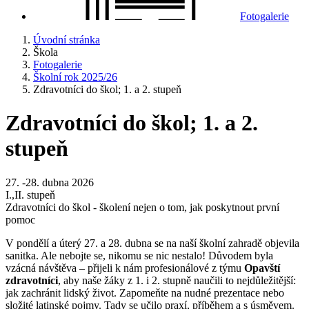
Fotogalerie
Úvodní stránka
Škola
Fotogalerie
Školní rok 2025/26
Zdravotníci do škol; 1. a 2. stupeň
Zdravotníci do škol; 1. a 2.
stupeň
27. -28. dubna 2026
I.,II. stupeň
Zdravotníci do škol - školení nejen o tom, jak poskytnout první
pomoc
V pondělí a úterý 27. a 28. dubna se na naší školní zahradě objevila
sanitka. Ale nebojte se, nikomu se nic nestalo! Důvodem byla
vzácná návštěva – přijeli k nám profesionálové z týmu
Opavští
zdravotníci
, aby naše žáky z 1. i 2. stupně naučili to nejdůležitější:
jak zachránit lidský život. Zapomeňte na nudné prezentace nebo
složité latinské pojmy. Tady se učilo praxí, příběhem a s úsměvem.