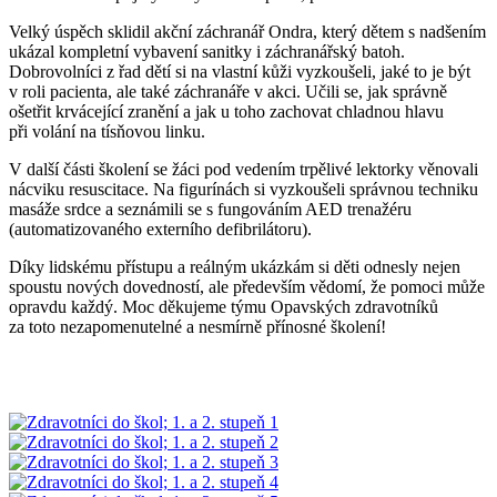
Velký úspěch sklidil akční záchranář Ondra, který dětem s nadšením
ukázal kompletní vybavení sanitky i záchranářský batoh.
Dobrovolníci z řad dětí si na vlastní kůži vyzkoušeli, jaké to je být
v roli pacienta, ale také záchranáře v akci. Učili se, jak správně
ošetřit krvácející zranění a jak u toho zachovat chladnou hlavu
při volání na tísňovou linku.
V další části školení se žáci pod vedením trpělivé lektorky věnovali
nácviku resuscitace. Na figurínách si vyzkoušeli správnou techniku
masáže srdce a seznámili se s fungováním AED trenažéru
(automatizovaného externího defibrilátoru).
Díky lidskému přístupu a reálným ukázkám si děti odnesly nejen
spoustu nových dovedností, ale především vědomí, že pomoci může
opravdu každý. Moc děkujeme týmu Opavských zdravotníků
za toto nezapomenutelné a nesmírně přínosné školení!