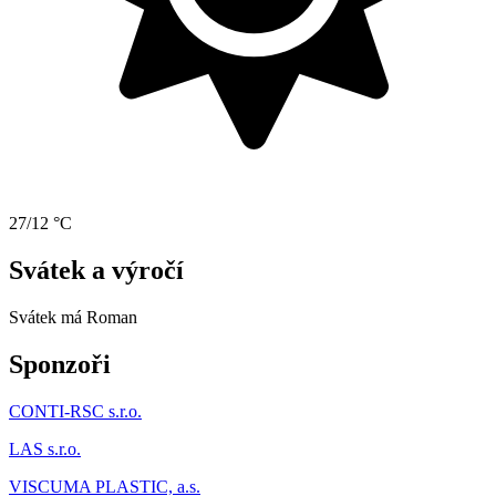
27/12 °C
Svátek a výročí
Svátek má
Roman
Sponzoři
CONTI-RSC s.r.o.
LAS s.r.o.
VISCUMA PLASTIC, a.s.