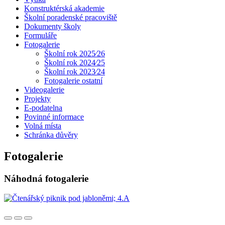
Konstruktérská akademie
Školní poradenské pracoviště
Dokumenty školy
Formuláře
Fotogalerie
Školní rok 2025⁄26
Školní rok 2024⁄25
Školní rok 2023⁄24
Fotogalerie ostatní
Videogalerie
Projekty
E-podatelna
Povinné informace
Volná místa
Schránka důvěry
Fotogalerie
Náhodná fotogalerie