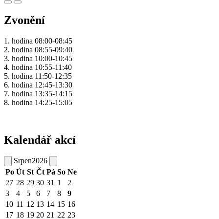
Zvonění
1. hodina 08:00-08:45
2. hodina 08:55-09:40
3. hodina 10:00-10:45
4. hodina 10:55-11:40
5. hodina 11:50-12:35
6. hodina 12:45-13:30
7. hodina 13:35-14:15
8. hodina 14:25-15:05
Kalendář akcí
Srpen
2026
Po
Út
St
Čt
Pá
So
Ne
27
28
29
30
31
1
2
3
4
5
6
7
8
9
10
11
12
13
14
15
16
17
18
19
20
21
22
23