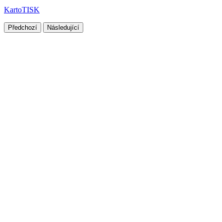
KartoTISK
Předchozí
Následující