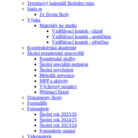
Termínový kalendář školního roku
Stalo se
Ze života školy
Výuka
Materiály ke studiu
Vzdělávací koutek - různé
Vzdělávací koutek - angličtina
Vzdělávací koutek - němčina
Konstruktérská akademie
Školní poradenské pracoviště
Poradenské služby
Školní speciální pedagog
Školní psycholog
Metodik prevence
MPP a aktivity
Výchovný poradce
Přijímací řízení
Dokumenty školy
Formuláře
Fotogalerie
Školní rok 2025⁄26
Školní rok 2024⁄25
Školní rok 2023⁄24
Fotogalerie ostatní
Videogalerie