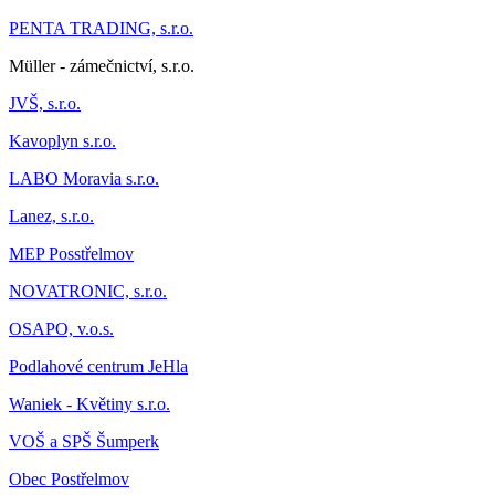
PENTA TRADING, s.r.o.
Müller - zámečnictví, s.r.o.
JVŠ, s.r.o.
Kavoplyn s.r.o.
LABO Moravia s.r.o.
Lanez, s.r.o.
MEP Posstřelmov
NOVATRONIC, s.r.o.
OSAPO, v.o.s.
Podlahové centrum JeHla
Waniek - Květiny s.r.o.
VOŠ a SPŠ Šumperk
Obec Postřelmov