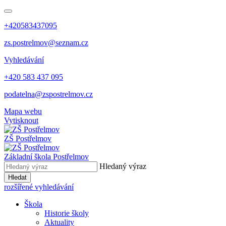
+420583437095
zs.postrelmov@seznam.cz
Vyhledávání
+420 583 437 095
podatelna@zspostrelmov.cz
Mapa webu
Vytisknout
ZŠ Postřelmov
Základní škola Postřelmov
Hledaný výraz
Hledat
rozšířené vyhledávání
Škola
Historie školy
Aktuality