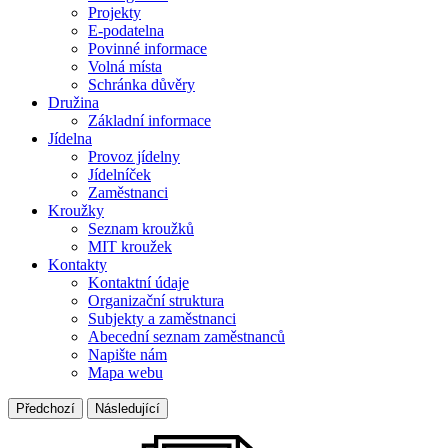
Projekty
E-podatelna
Povinné informace
Volná místa
Schránka důvěry
Družina
Základní informace
Jídelna
Provoz jídelny
Jídelníček
Zaměstnanci
Kroužky
Seznam kroužků
MIT kroužek
Kontakty
Kontaktní údaje
Organizační struktura
Subjekty a zaměstnanci
Abecední seznam zaměstnanců
Napište nám
Mapa webu
Předchozí
Následující