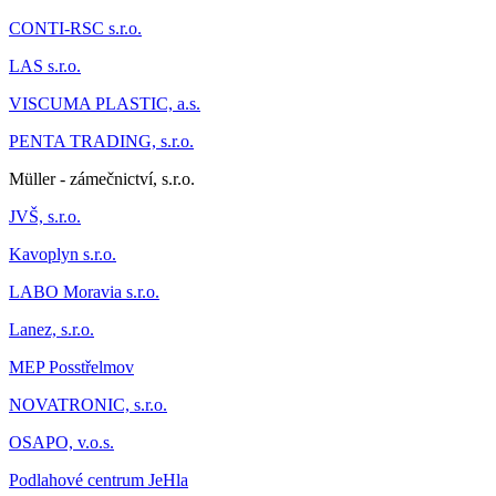
CONTI-RSC s.r.o.
LAS s.r.o.
VISCUMA PLASTIC, a.s.
PENTA TRADING, s.r.o.
Müller - zámečnictví, s.r.o.
JVŠ, s.r.o.
Kavoplyn s.r.o.
LABO Moravia s.r.o.
Lanez, s.r.o.
MEP Posstřelmov
NOVATRONIC, s.r.o.
OSAPO, v.o.s.
Podlahové centrum JeHla