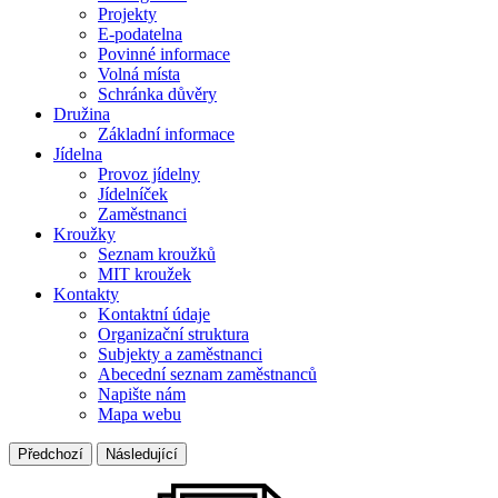
Projekty
E-podatelna
Povinné informace
Volná místa
Schránka důvěry
Družina
Základní informace
Jídelna
Provoz jídelny
Jídelníček
Zaměstnanci
Kroužky
Seznam kroužků
MIT kroužek
Kontakty
Kontaktní údaje
Organizační struktura
Subjekty a zaměstnanci
Abecední seznam zaměstnanců
Napište nám
Mapa webu
Předchozí
Následující