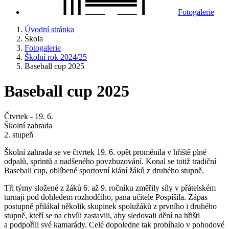
Fotogalerie
Úvodní stránka
Škola
Fotogalerie
Školní rok 2024/25
Baseball cup 2025
Baseball cup 2025
Čtvrtek - 19. 6.
Školní zahrada
2. stupeň
Školní zahrada se ve čtvrtek 19. 6. opět proměnila v hřiště plné
odpalů, sprintů a nadšeného povzbuzování. Konal se totiž tradiční
Baseball cup, oblíbené sportovní klání žáků z druhého stupně.
Tři týmy složené z žáků 6. až 9. ročníku změřily síly v přátelském
turnaji pod dohledem rozhodčího, pana učitele Pospíšila. Zápas
postupně přilákal několik skupinek spolužáků z prvního i druhého
stupně, kteří se na chvíli zastavili, aby sledovali dění na hřišti
a podpořili své kamarády. Celé dopoledne tak probíhalo v pohodové