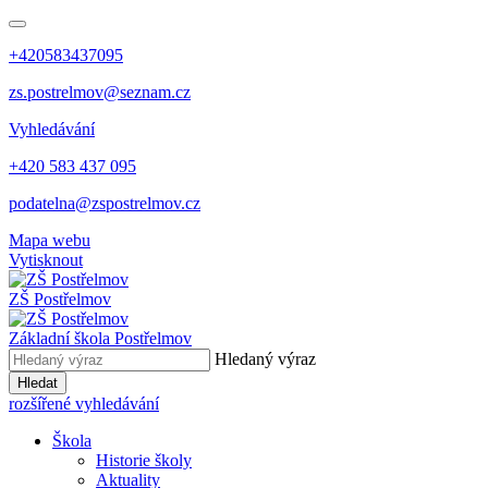
+420583437095
zs.postrelmov@seznam.cz
Vyhledávání
+420 583 437 095
podatelna@zspostrelmov.cz
Mapa webu
Vytisknout
ZŠ Postřelmov
Základní škola Postřelmov
Hledaný výraz
Hledat
rozšířené vyhledávání
Škola
Historie školy
Aktuality