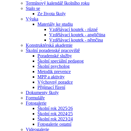
Termínový kalendář školního roku
Stalo se
Ze života školy
Výuka
Materiály ke studiu
Vzdělávací koutek - různé
Vzdělávací koutek - angličtina
Vzdělávací koutek - němčina
Konstruktérská akademie
Školní poradenské pracoviště
Poradenské služby
Školní speciální pedagog
Školní psycholog
Metodik prevence
MPP a aktivity
Výchovný poradce
Přijímací řízení
Dokumenty školy
Formuláře
Fotogalerie
Školní rok 2025⁄26
Školní rok 2024⁄25
Školní rok 2023⁄24
Fotogalerie ostatní
Videogalerie