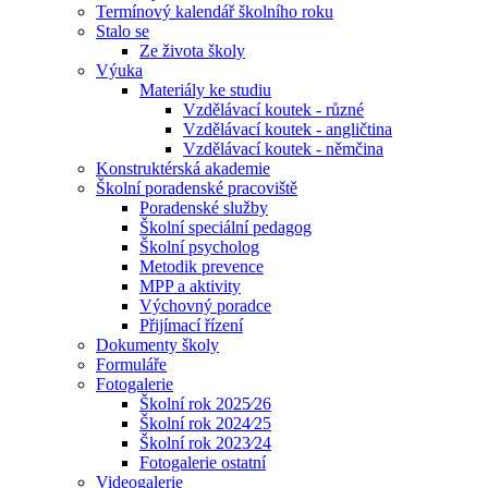
Termínový kalendář školního roku
Stalo se
Ze života školy
Výuka
Materiály ke studiu
Vzdělávací koutek - různé
Vzdělávací koutek - angličtina
Vzdělávací koutek - němčina
Konstruktérská akademie
Školní poradenské pracoviště
Poradenské služby
Školní speciální pedagog
Školní psycholog
Metodik prevence
MPP a aktivity
Výchovný poradce
Přijímací řízení
Dokumenty školy
Formuláře
Fotogalerie
Školní rok 2025⁄26
Školní rok 2024⁄25
Školní rok 2023⁄24
Fotogalerie ostatní
Videogalerie