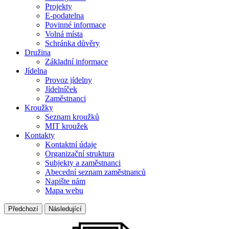
Projekty
E-podatelna
Povinné informace
Volná místa
Schránka důvěry
Družina
Základní informace
Jídelna
Provoz jídelny
Jídelníček
Zaměstnanci
Kroužky
Seznam kroužků
MIT kroužek
Kontakty
Kontaktní údaje
Organizační struktura
Subjekty a zaměstnanci
Abecední seznam zaměstnanců
Napište nám
Mapa webu
Předchozí
Následující