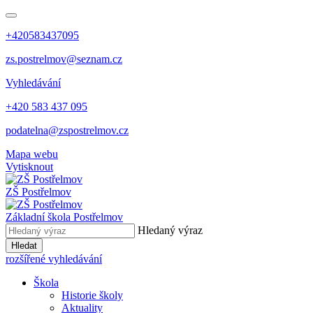
+420583437095
zs.postrelmov@seznam.cz
Vyhledávání
+420 583 437 095
podatelna@zspostrelmov.cz
Mapa webu
Vytisknout
ZŠ Postřelmov
Základní škola Postřelmov
Hledaný výraz
Hledat
rozšířené vyhledávání
Škola
Historie školy
Aktuality