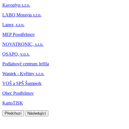
Kavoplyn s.r.o.
LABO Moravia s.r.o.
Lanez, s.r.o.
MEP Posstřelmov
NOVATRONIC, s.r.o.
OSAPO, v.o.s.
Podlahové centrum JeHla
Waniek - Květiny s.r.o.
VOŠ a SPŠ Šumperk
Obec Postřelmov
KartoTISK
Předchozí
Následující