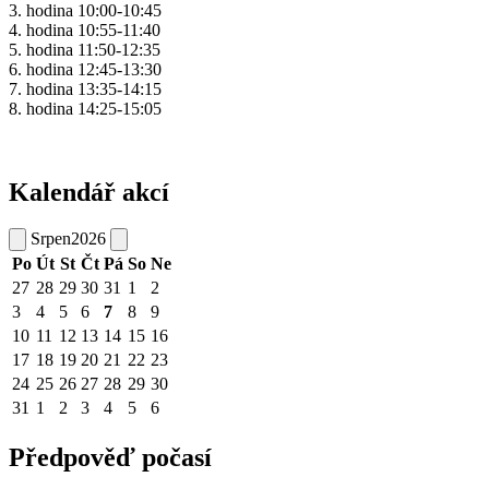
3. hodina 10:00-10:45
4. hodina 10:55-11:40
5. hodina 11:50-12:35
6. hodina 12:45-13:30
7. hodina 13:35-14:15
8. hodina 14:25-15:05
Kalendář akcí
Srpen
2026
Po
Út
St
Čt
Pá
So
Ne
27
28
29
30
31
1
2
3
4
5
6
7
8
9
10
11
12
13
14
15
16
17
18
19
20
21
22
23
24
25
26
27
28
29
30
31
1
2
3
4
5
6
Předpověď počasí