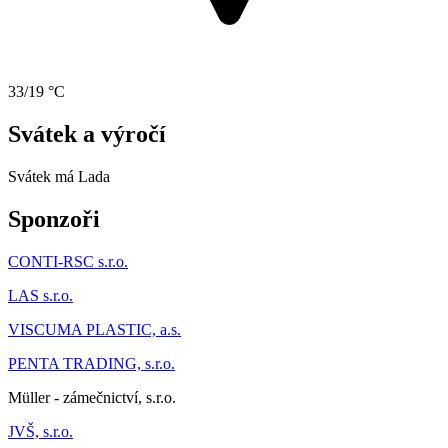
33/19 °C
Svátek a výročí
Svátek má
Lada
Sponzoři
CONTI-RSC s.r.o.
LAS s.r.o.
VISCUMA PLASTIC, a.s.
PENTA TRADING, s.r.o.
Müller - zámečnictví, s.r.o.
JVŠ, s.r.o.