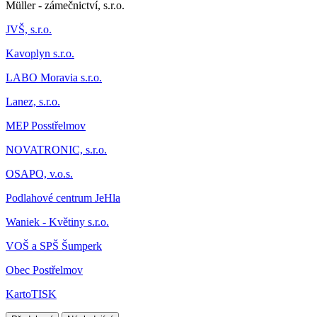
Müller - zámečnictví, s.r.o.
JVŠ, s.r.o.
Kavoplyn s.r.o.
LABO Moravia s.r.o.
Lanez, s.r.o.
MEP Posstřelmov
NOVATRONIC, s.r.o.
OSAPO, v.o.s.
Podlahové centrum JeHla
Waniek - Květiny s.r.o.
VOŠ a SPŠ Šumperk
Obec Postřelmov
KartoTISK