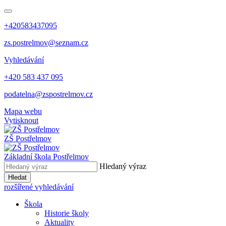
+420583437095
zs.postrelmov@seznam.cz
Vyhledávání
+420 583 437 095
podatelna@zspostrelmov.cz
Mapa webu
Vytisknout
ZŠ Postřelmov
Základní škola Postřelmov
Hledaný výraz
Hledat
rozšířené vyhledávání
Škola
Historie školy
Aktuality