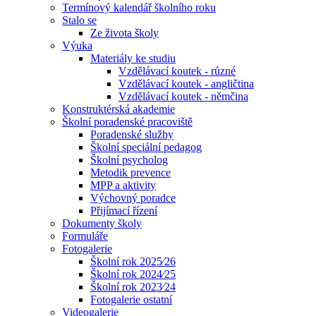
Termínový kalendář školního roku
Stalo se
Ze života školy
Výuka
Materiály ke studiu
Vzdělávací koutek - různé
Vzdělávací koutek - angličtina
Vzdělávací koutek - němčina
Konstruktérská akademie
Školní poradenské pracoviště
Poradenské služby
Školní speciální pedagog
Školní psycholog
Metodik prevence
MPP a aktivity
Výchovný poradce
Přijímací řízení
Dokumenty školy
Formuláře
Fotogalerie
Školní rok 2025⁄26
Školní rok 2024⁄25
Školní rok 2023⁄24
Fotogalerie ostatní
Videogalerie