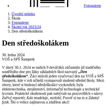
Fotogalerie
Úvodní stránka
Škola
Fotogalerie
Školní rok 2023/24
Den středoškolákem
Den středoškolákem
30. ledna 2024
VOŠ a SPŠ Šumperk
V úterý 30.1. 2024 se našich 9 deváťáků zúčastnilo již tradičního
soutěžního dne pro žáky základních škol nazvaný
„Den
středoškolákem“
. Žáci strávili jeden vyučovací den na VOŠ a SPŠ
Šumperk, kde v roli učitelů vystupovali studenti střední školy. Mezi
obory, které si budoucí středoškoláci vyzkoušeli, byla
elektrotechnika, strojírenství, informační technologie a technické
lyceum. Praktické zkušenosti pak nabývali na pracovištích s názvy
Zuřivý reportér, Kdo modeluje, nezlobí, Posviť si na to a Zdatný
fyzik.
Šlo o velice zajímavou a zdařilou akci!