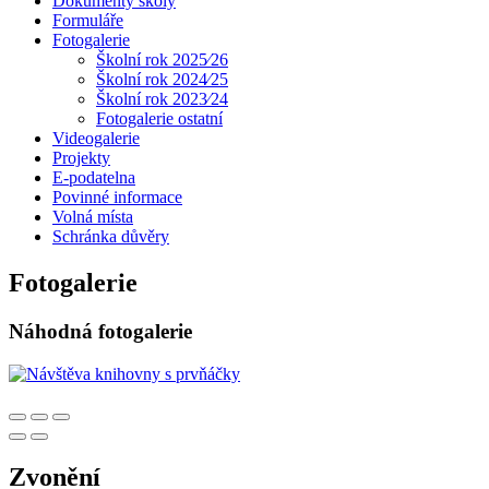
Dokumenty školy
Formuláře
Fotogalerie
Školní rok 2025⁄26
Školní rok 2024⁄25
Školní rok 2023⁄24
Fotogalerie ostatní
Videogalerie
Projekty
E-podatelna
Povinné informace
Volná místa
Schránka důvěry
Fotogalerie
Náhodná fotogalerie
Zvonění