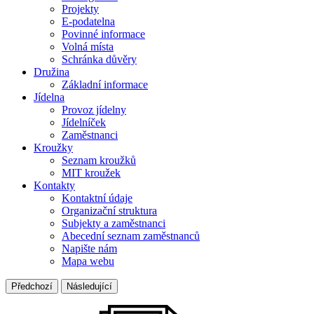
Projekty
E-podatelna
Povinné informace
Volná místa
Schránka důvěry
Družina
Základní informace
Jídelna
Provoz jídelny
Jídelníček
Zaměstnanci
Kroužky
Seznam kroužků
MIT kroužek
Kontakty
Kontaktní údaje
Organizační struktura
Subjekty a zaměstnanci
Abecední seznam zaměstnanců
Napište nám
Mapa webu
Předchozí
Následující