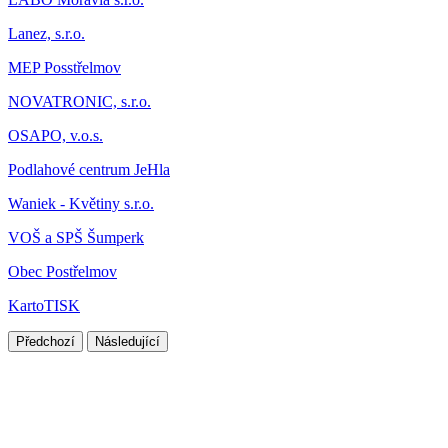
Lanez, s.r.o.
MEP Posstřelmov
NOVATRONIC, s.r.o.
OSAPO, v.o.s.
Podlahové centrum JeHla
Waniek - Květiny s.r.o.
VOŠ a SPŠ Šumperk
Obec Postřelmov
KartoTISK
Předchozí
Následující