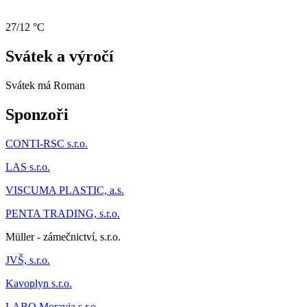
27/12 °C
Svátek a výročí
Svátek má
Roman
Sponzoři
CONTI-RSC s.r.o.
LAS s.r.o.
VISCUMA PLASTIC, a.s.
PENTA TRADING, s.r.o.
Müller - zámečnictví, s.r.o.
JVŠ, s.r.o.
Kavoplyn s.r.o.
LABO Moravia s.r.o.