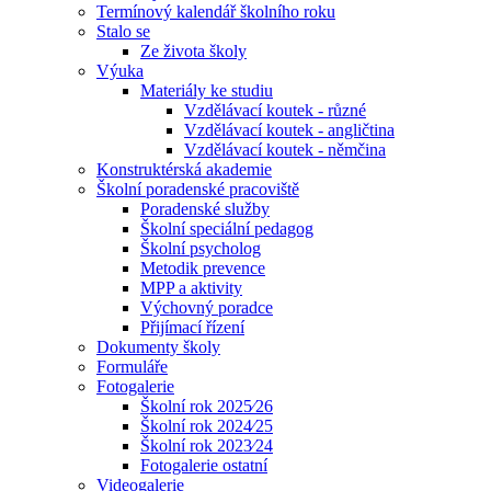
Termínový kalendář školního roku
Stalo se
Ze života školy
Výuka
Materiály ke studiu
Vzdělávací koutek - různé
Vzdělávací koutek - angličtina
Vzdělávací koutek - němčina
Konstruktérská akademie
Školní poradenské pracoviště
Poradenské služby
Školní speciální pedagog
Školní psycholog
Metodik prevence
MPP a aktivity
Výchovný poradce
Přijímací řízení
Dokumenty školy
Formuláře
Fotogalerie
Školní rok 2025⁄26
Školní rok 2024⁄25
Školní rok 2023⁄24
Fotogalerie ostatní
Videogalerie