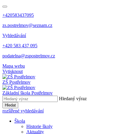
+420583437095
zs.postrelmov@seznam.cz
Vyhledávání
+420 583 437 095
podatelna@zspostrelmov.cz
Mapa webu
Vytisknout
ZŠ Postřelmov
Základní škola Postřelmov
Hledaný výraz
Hledat
rozšířené vyhledávání
Škola
Historie školy
Aktuality