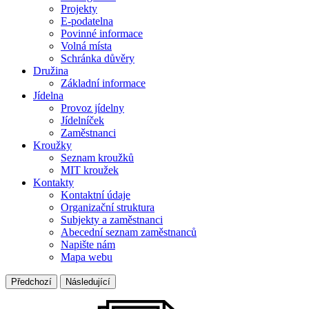
Projekty
E-podatelna
Povinné informace
Volná místa
Schránka důvěry
Družina
Základní informace
Jídelna
Provoz jídelny
Jídelníček
Zaměstnanci
Kroužky
Seznam kroužků
MIT kroužek
Kontakty
Kontaktní údaje
Organizační struktura
Subjekty a zaměstnanci
Abecední seznam zaměstnanců
Napište nám
Mapa webu
Předchozí
Následující