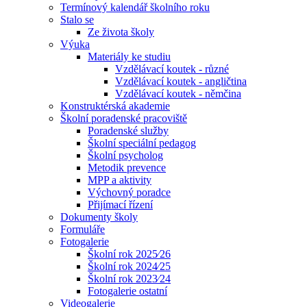
Termínový kalendář školního roku
Stalo se
Ze života školy
Výuka
Materiály ke studiu
Vzdělávací koutek - různé
Vzdělávací koutek - angličtina
Vzdělávací koutek - němčina
Konstruktérská akademie
Školní poradenské pracoviště
Poradenské služby
Školní speciální pedagog
Školní psycholog
Metodik prevence
MPP a aktivity
Výchovný poradce
Přijímací řízení
Dokumenty školy
Formuláře
Fotogalerie
Školní rok 2025⁄26
Školní rok 2024⁄25
Školní rok 2023⁄24
Fotogalerie ostatní
Videogalerie