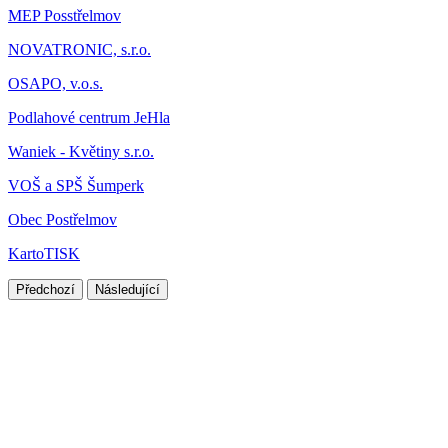
MEP Posstřelmov
NOVATRONIC, s.r.o.
OSAPO, v.o.s.
Podlahové centrum JeHla
Waniek - Květiny s.r.o.
VOŠ a SPŠ Šumperk
Obec Postřelmov
KartoTISK
Předchozí
Následující