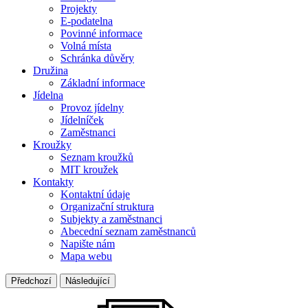
Projekty
E-podatelna
Povinné informace
Volná místa
Schránka důvěry
Družina
Základní informace
Jídelna
Provoz jídelny
Jídelníček
Zaměstnanci
Kroužky
Seznam kroužků
MIT kroužek
Kontakty
Kontaktní údaje
Organizační struktura
Subjekty a zaměstnanci
Abecední seznam zaměstnanců
Napište nám
Mapa webu
Předchozí
Následující