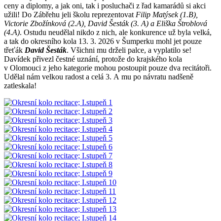
ceny a diplomy, a jak oni, tak i posluchači z řad kamarádů si akci
užili! Do Zábřehu jeli školu reprezentovat
Filip Matýsek (1.B),
Victorie Zbožínková (2.A), David Šesták (3. A) a Eliška Štroblová
(4.A)
. Ostudu neudělal nikdo z nich, ale konkurence už byla velká,
a tak do okresního kola 13. 3. 2026 v Šumperku mohl jet pouze
třeťák
David Šesták
. Všichni mu drželi palce, a vyplatilo se!
Davídek přivezl čestné uznání, protože do krajského kola
v Olomouci z jeho kategorie mohou postoupit pouze dva recitátoři.
Udělal nám velkou radost a celá 3. A mu po návratu nadšeně
zatleskala!