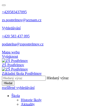
+420583437095
zs.postrelmov@seznam.cz
Vyhledávání
+420 583 437 095
podatelna@zspostrelmov.cz
Mapa webu
Vytisknout
ZŠ Postřelmov
Základní škola Postřelmov
Hledaný výraz
Hledat
rozšířené vyhledávání
Škola
Historie školy
Aktuality