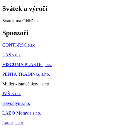
Svátek a výročí
Svátek má
Oldřiška
Sponzoři
CONTI-RSC s.r.o.
LAS s.r.o.
VISCUMA PLASTIC, a.s.
PENTA TRADING, s.r.o.
Müller - zámečnictví, s.r.o.
JVŠ, s.r.o.
Kavoplyn s.r.o.
LABO Moravia s.r.o.
Lanez, s.r.o.