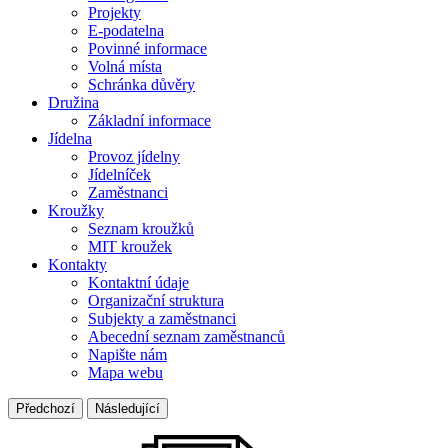
Projekty
E-podatelna
Povinné informace
Volná místa
Schránka důvěry
Družina
Základní informace
Jídelna
Provoz jídelny
Jídelníček
Zaměstnanci
Kroužky
Seznam kroužků
MIT kroužek
Kontakty
Kontaktní údaje
Organizační struktura
Subjekty a zaměstnanci
Abecední seznam zaměstnanců
Napište nám
Mapa webu
Předchozí
Následující