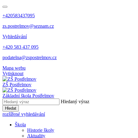
+420583437095
zs.postrelmov@seznam.cz
Vyhledávání
+420 583 437 095
podatelna@zspostrelmov.cz
Mapa webu
Vytisknout
ZŠ Postřelmov
Základní škola Postřelmov
Hledaný výraz
Hledat
rozšířené vyhledávání
Škola
Historie školy
Aktuality