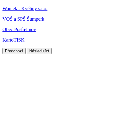
Waniek - Květiny s.r.o.
VOŠ a SPŠ Šumperk
Obec Postřelmov
KartoTISK
Předchozí
Následující