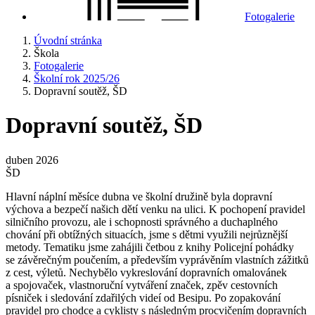
Fotogalerie
Úvodní stránka
Škola
Fotogalerie
Školní rok 2025/26
Dopravní soutěž, ŠD
Dopravní soutěž, ŠD
duben 2026
ŠD
Hlavní náplní měsíce dubna ve školní družině byla dopravní
výchova a bezpečí našich dětí venku na ulici. K pochopení pravidel
silničního provozu, ale i schopnosti správného a duchaplného
chování při obtížných situacích, jsme s dětmi využili nejrůznější
metody. Tematiku jsme zahájili četbou z knihy Policejní pohádky
se závěrečným poučením, a především vyprávěním vlastních zážitků
z cest, výletů. Nechybělo vykreslování dopravních omalovánek
a spojovaček, vlastnoruční vytváření značek, zpěv cestovních
písniček i sledování zdařilých videí od Besipu. Po zopakování
pravidel pro chodce a cyklisty s následným procvičením dopravních