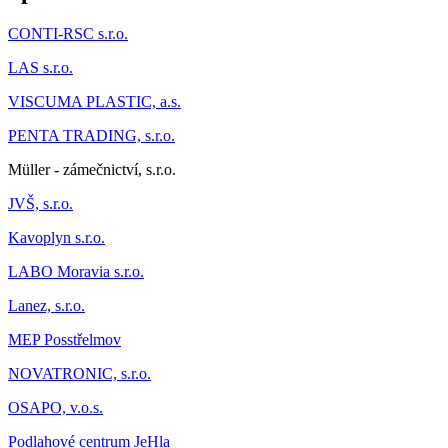
CONTI-RSC s.r.o.
LAS s.r.o.
VISCUMA PLASTIC, a.s.
PENTA TRADING, s.r.o.
Müller - zámečnictví, s.r.o.
JVŠ, s.r.o.
Kavoplyn s.r.o.
LABO Moravia s.r.o.
Lanez, s.r.o.
MEP Posstřelmov
NOVATRONIC, s.r.o.
OSAPO, v.o.s.
Podlahové centrum JeHla