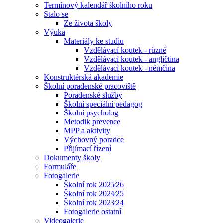
Termínový kalendář školního roku
Stalo se
Ze života školy
Výuka
Materiály ke studiu
Vzdělávací koutek - různé
Vzdělávací koutek - angličtina
Vzdělávací koutek - němčina
Konstruktérská akademie
Školní poradenské pracoviště
Poradenské služby
Školní speciální pedagog
Školní psycholog
Metodik prevence
MPP a aktivity
Výchovný poradce
Přijímací řízení
Dokumenty školy
Formuláře
Fotogalerie
Školní rok 2025⁄26
Školní rok 2024⁄25
Školní rok 2023⁄24
Fotogalerie ostatní
Videogalerie