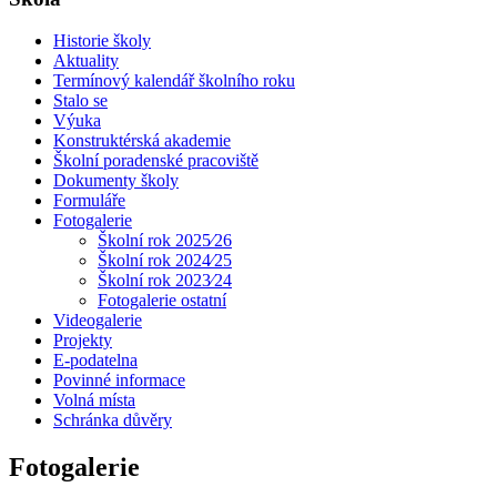
Historie školy
Aktuality
Termínový kalendář školního roku
Stalo se
Výuka
Konstruktérská akademie
Školní poradenské pracoviště
Dokumenty školy
Formuláře
Fotogalerie
Školní rok 2025⁄26
Školní rok 2024⁄25
Školní rok 2023⁄24
Fotogalerie ostatní
Videogalerie
Projekty
E-podatelna
Povinné informace
Volná místa
Schránka důvěry
Fotogalerie