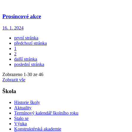
Prosincové akce
16. 1. 2024
první stránka
předchozí stránka
1
2
další stránka
poslední stránka
Zobrazeno
1
-
30
ze 46
Zobrazit vše
Škola
Historie školy
Aktuality
Termínový kalendář školního roku
Stalo se
Výuka
Konstruktérská akademie