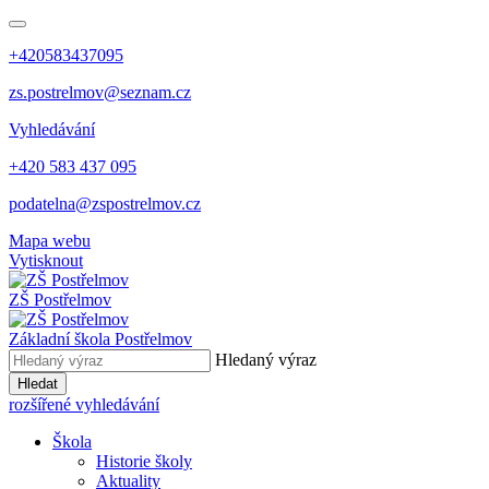
+420583437095
zs.postrelmov@seznam.cz
Vyhledávání
+420 583 437 095
podatelna@zspostrelmov.cz
Mapa webu
Vytisknout
ZŠ Postřelmov
Základní škola Postřelmov
Hledaný výraz
Hledat
rozšířené vyhledávání
Škola
Historie školy
Aktuality