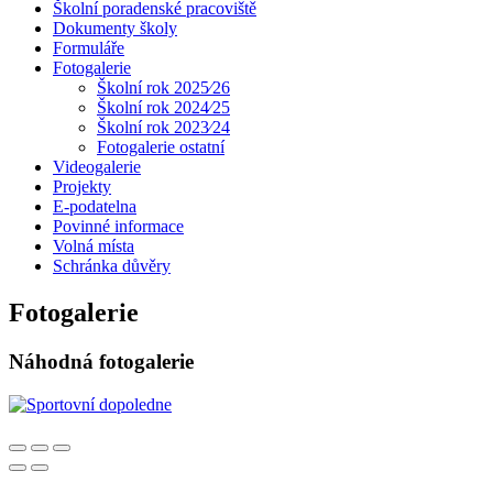
Školní poradenské pracoviště
Dokumenty školy
Formuláře
Fotogalerie
Školní rok 2025⁄26
Školní rok 2024⁄25
Školní rok 2023⁄24
Fotogalerie ostatní
Videogalerie
Projekty
E-podatelna
Povinné informace
Volná místa
Schránka důvěry
Fotogalerie
Náhodná fotogalerie