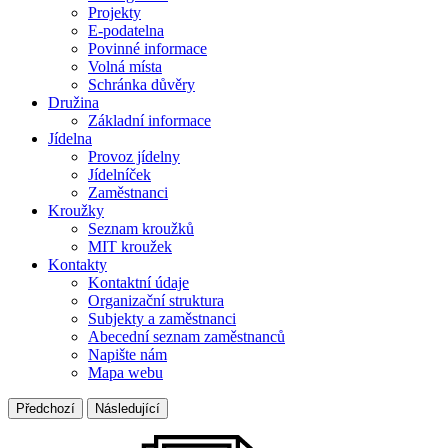
Projekty
E-podatelna
Povinné informace
Volná místa
Schránka důvěry
Družina
Základní informace
Jídelna
Provoz jídelny
Jídelníček
Zaměstnanci
Kroužky
Seznam kroužků
MIT kroužek
Kontakty
Kontaktní údaje
Organizační struktura
Subjekty a zaměstnanci
Abecední seznam zaměstnanců
Napište nám
Mapa webu
Předchozí
Následující