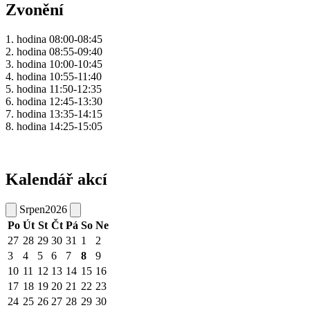
Zvonění
1. hodina 08:00-08:45
2. hodina 08:55-09:40
3. hodina 10:00-10:45
4. hodina 10:55-11:40
5. hodina 11:50-12:35
6. hodina 12:45-13:30
7. hodina 13:35-14:15
8. hodina 14:25-15:05
Kalendář akcí
Srpen
2026
Po
Út
St
Čt
Pá
So
Ne
27
28
29
30
31
1
2
3
4
5
6
7
8
9
10
11
12
13
14
15
16
17
18
19
20
21
22
23
24
25
26
27
28
29
30