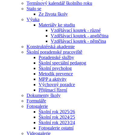
Termínový kalendář školního roku
Stalo se
Ze života školy
Výuka
Materiály ke studiu
Vzdělávací koutek - různé
Vzdělávací koutek - angličtina
Vzdělávací koutek - němčina
Konstruktérská akademie
Školní poradenské pracoviště
Poradenské služby
Školní speciální pedagog
Školní psycholog
Metodik prevence
MPP a aktivity
Výchovný poradce
Přijímací řízení
Dokumenty školy
Formuláře
Fotogalerie
Školní rok 2025⁄26
Školní rok 2024⁄25
Školní rok 2023⁄24
Fotogalerie ostatní
Videogalerie