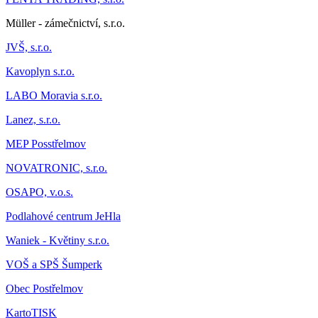
Müller - zámečnictví, s.r.o.
JVŠ, s.r.o.
Kavoplyn s.r.o.
LABO Moravia s.r.o.
Lanez, s.r.o.
MEP Posstřelmov
NOVATRONIC, s.r.o.
OSAPO, v.o.s.
Podlahové centrum JeHla
Waniek - Květiny s.r.o.
VOŠ a SPŠ Šumperk
Obec Postřelmov
KartoTISK